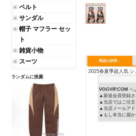
ベルト
サンダル
帽子 マフラー セッ
ト
雑貨小物
スーツ
商品の説明：
2025春夏季超人気 シ
ランダムに推薦
VOGVIP.COM
へ
▲新規会員登録さ
▲当店ではご注文
▲当店メールアド
▲もし本当に届か