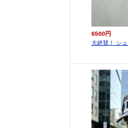
6500円
大絶賛！ シュ