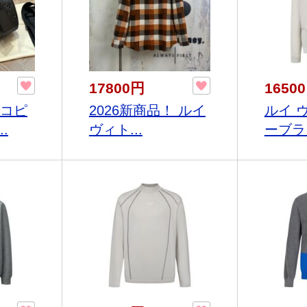
17800円
1650
ンコピ
2026新商品！ ルイ
ルイ 
.
ヴィト...
ーブラン