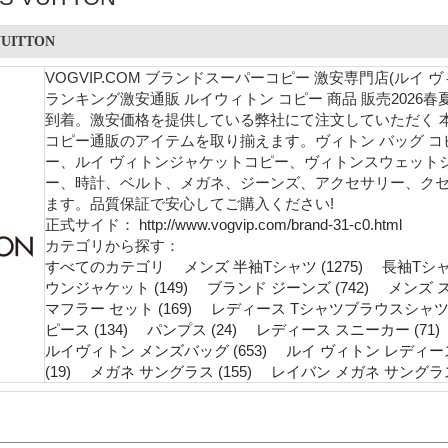
UITTON
VOGVIP.COM ブランドスーパーコピー 激安専門店(ルイ 
ランキング激安通販 ルイウィトン コピー 商品 販売202
到着。激安価格を提供している弊社にて注文していただく 本店では
コピー通販のアイテムを取り揃えます。ヴィトン バッグ コピー、
ー、ルイ ヴィトンジャケットコピー、ヴィトンスウェットシャ
ー、時計、ベルト、メガネ、ジーンズ、アクセサリー、クセ
ます。品質保証で安心してご購入ください!
正式サイド：
http://www.vogvip.com/brand-31-c0.html
カテゴリから探す：
すべてのカテゴリ
メンズ 半袖Tシャツ (1275)
長袖Tシャツ
ウンジャケット (149)
ブランド ジーンズ (742)
メンズ ス
マフラー セット (169)
レディース Tシャツブラウスシャツ (
ピース (134)
パンプス (24)
レディース スニーカー (71)
ルイヴィトン メンズバッグ (653)
ルイ ヴィトン レディース財
(19)
メガネ サングラス (155)
レイバン メガネ サングラス 