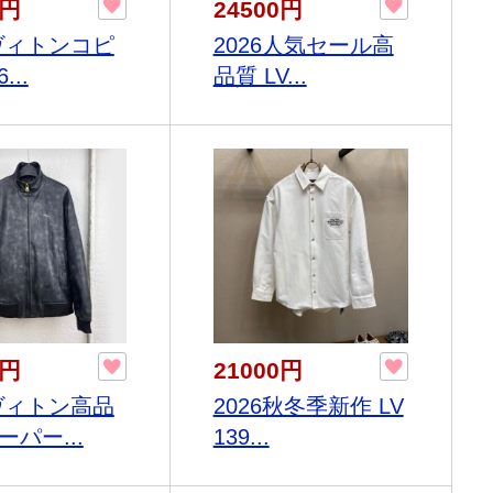
0円
24500円
ヴィトンコピ
2026人気セール高
...
品質 LV...
0円
21000円
ヴィトン高品
2026秋冬季新作 LV
パー...
139...