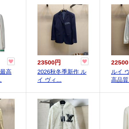
23500円
2250
ン最高
2026秋冬季新作 ル
ルイ 
.
イ ヴィ...
高品質ス