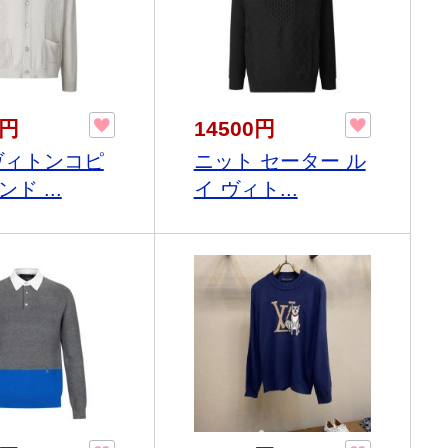
0円
14500円
ヴィトンコピ
ニット セーター ル
ド ...
イ ヴィト...