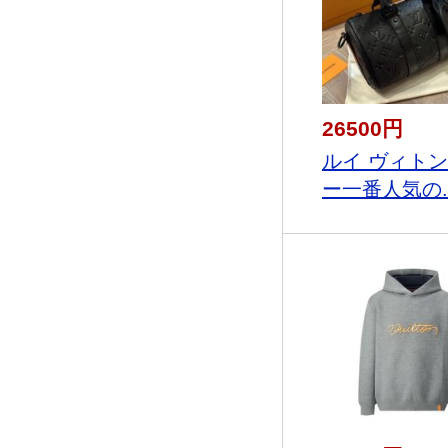
26500円
ルイ ヴィト
ー一番人気の..