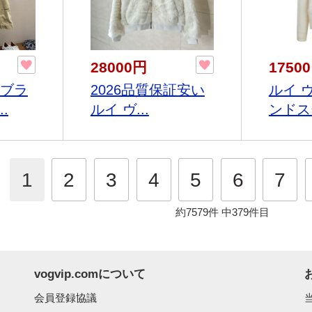
28000円
1750
ンブラ
2026品質保証安い
ルイ 
.
ルイ ヴ...
ンドスー
1
2
3
4
5
6
7
約7579件
中379件目
vogvip.comについて
会員登録協議