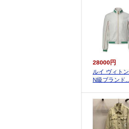
28000円
ルイ ヴィト
N級ブランド..