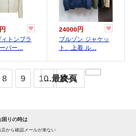
0円
24000円
ヴィトンブラ
ブルゾン ジャケッ
パー...
ト、上着 ル...
8
9
10
...最終頁
次へ
お困りの時は
当店から確認メールが来ない