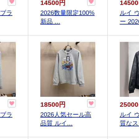
14500円
1450
ンブラ
2026数量限定100%
ルイ 
新品 ...
ー 2026
18500円
2500
ンブラ
2026人気セール高
ルイ 
品質 ルイ...
質なスー