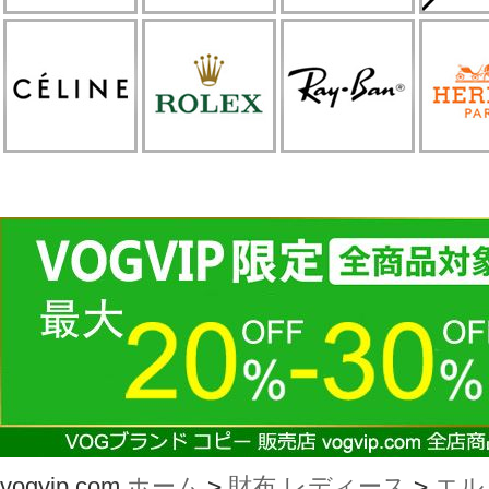
vogvip.com
ホーム
>
財布 レディース
>
エル