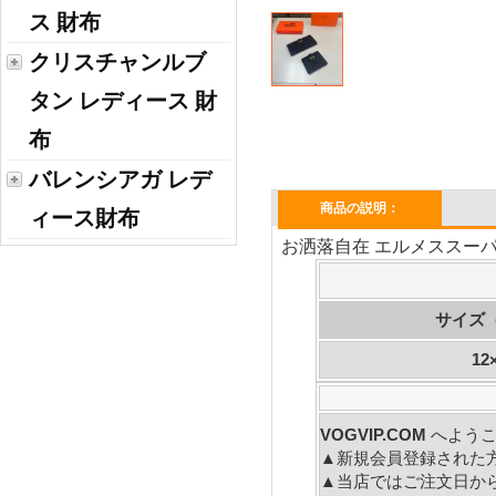
ス 財布
クリスチャンルブ
タン レディース 財
布
バレンシアガ レデ
商品の説明：
ィース財布
お洒落自在 エルメススーパー
サイズ
12
VOGVIP.COM
へよう
▲新規会員登録された
▲当店ではご注文日か