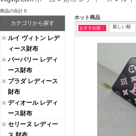
商品の合計 0
ホット商品
カテゴリから探す
新しい順
おすすめ順：
ルイ ヴィトン レデ
ィース財布
バーバリー レディ
ース財布
プラダ レディース
財布
ディオール レディ
ース財布
セリーヌ レディー
ス 財布