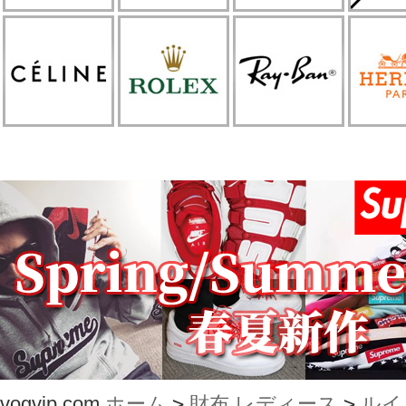
vogvip.com
ホーム
>
財布 レディース
>
ルイ