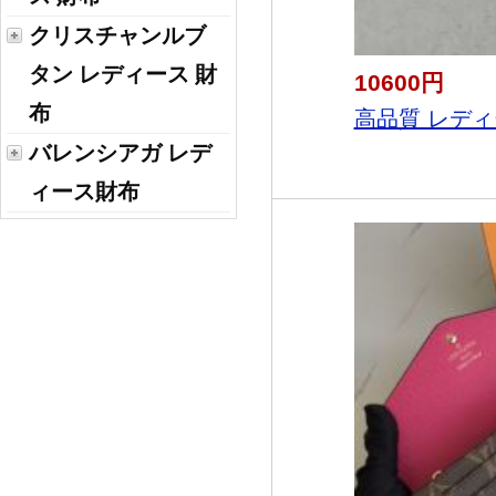
クリスチャンルブ
タン レディース 財
10600円
布
高品質 レディ
バレンシアガ レデ
ィース財布