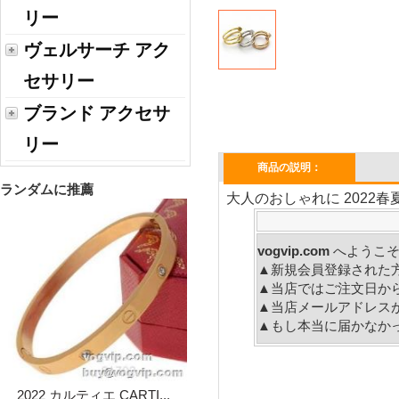
リー
ヴェルサーチ アク
セサリー
ブランド アクセサ
リー
商品の説明：
ランダムに推薦
大人のおしゃれに 2022春夏
vogvip.com
へ
▲新規会員登録された
▲当店ではご注文日か
▲当店メールアドレス
▲もし本当に届かなか
2022 カルティエ CARTI...