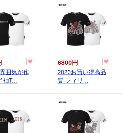
円
6800円
雰囲気が作
2026お買い得高品
袖T...
質 フィリ...