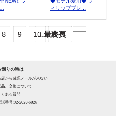
NEW!! フ
◆モデル愛用◆ フ
..
ィリッププレ...
8
9
10
...最終頁
次へ
お困りの時は
当店から確認メールが来ない
返品、交換について
よくある質問
話番号:02-2628-6826