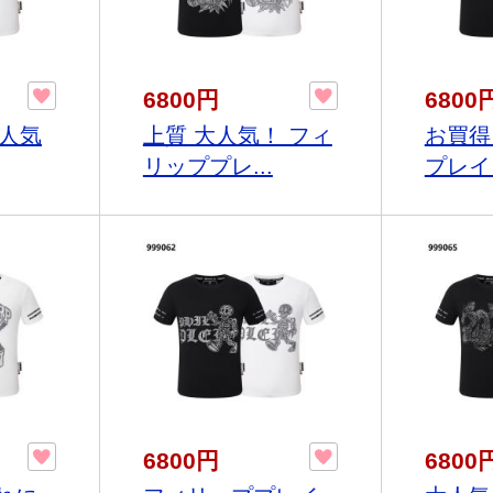
6800円
6800
超人気
上質 大人気！ フィ
お買得
リッププレ...
プレイン
6800円
6800