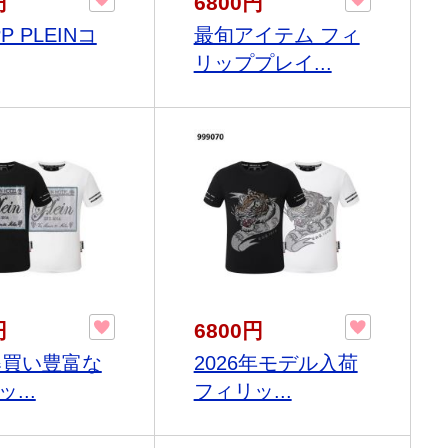
円
6800円
PP PLEINコ
最旬アイテム フィ
リッププレイ...
円
6800円
6爆買い豊富な
2026年モデル入荷
...
フィリッ...