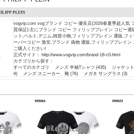
IPP PLEIN
vogvip.com vogブランド コピー 優良店(2026春夏
質保証):主にブランド コピー フィリッププレイン コピー通
ット,ベルト,デニム,雑貨小物,フィリッププレイン 通販,フ
ーパーコピー 激安,ブランド 偽物 通販,フィリッププレイ
ご購入ください!
正式サイド：
http://www.vogvip.com/brand-18-c0.html
カテゴリから探す：
すべてのカテゴリ
メンズ 半袖Tシャツ (435)
ジャケット 
4)
メンズ スニーカー、靴 (76)
メガネ サングラス (3)