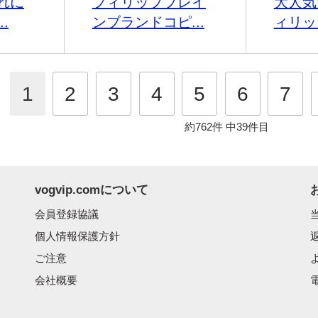
れに
フィリッププレイ
大人気☆
.
ンブランドコピ...
ィリッ.
1
2
3
4
5
6
7
約762件
中39件目
vogvip.comについて
会員登録協議
個人情報保護方針
ご注意
会社概要
電