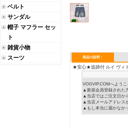
ベルト
サンダル
帽子 マフラー セッ
ト
雑貨小物
スーツ
商品の説明：
★安心★追跡付 ルイ ヴィトン
VOGVIP.COMへよ
▲新規会員登録された
▲当店ではご注文日か
▲当店メールアドレス
▲もし本当に届かなか