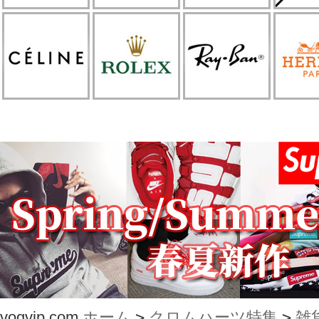
vogvip.com
ホーム
>
クロムハーツ特集
>
雑