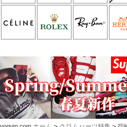
vogvip.com
ホーム
>
クロムハーツ特集
>
指