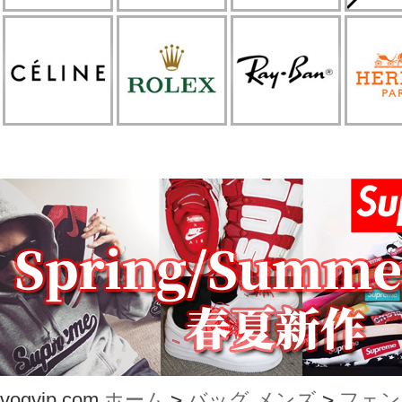
vogvip.com
ホーム
>
バッグ メンズ
>
フェン