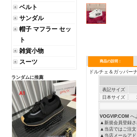
ベルト
サンダル
帽子 マフラー セッ
ト
雑貨小物
スーツ
商品の説明：
ドルチェ＆ガッバーナ 
ランダムに推薦
表記サイズ
日本サイズ
VOGVIP.COM
へ
▲新規会員登録さ
▲当店ではご注文
▲当店メールアド