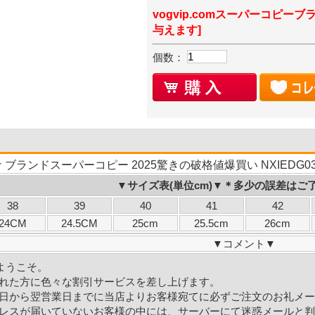
vogvip.comスーパーコピーブ
与えます]
個数：
ブランドスーパーコピー 2025驚きの破格値爆買い NXIEDG
▼サイズ表(単位cm)▼＊多少の誤差はご
38
39
40
41
42
24CM
24.5CM
25cm
25.5cm
26cm
▼
コメント
▼
ようこそ。
れた方に色々な割引サービスを差し上げます。
日から翌営業日までに当店よりお客様宛てに必ずご注文のお礼メー
レスが届いていないお客様の中には、サーバーにて迷惑メールと判