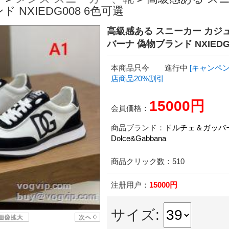
NXIEDG008 6色可選
高級感ある スニーカー カジュ
バーナ 偽物ブランド NXIEDG
本商品只今 進行中
[キャンペン
店商品20%割引
15000円
会員価格：
商品ブランド：
ドルチェ＆ガッバ
Dolce&Gabbana
商品クリック数：
510
注册用户：
15000円
サイズ: