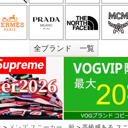
全ブランド 一覧
ン
>
メンズ スニーカー、靴
>
高級感ある スニ