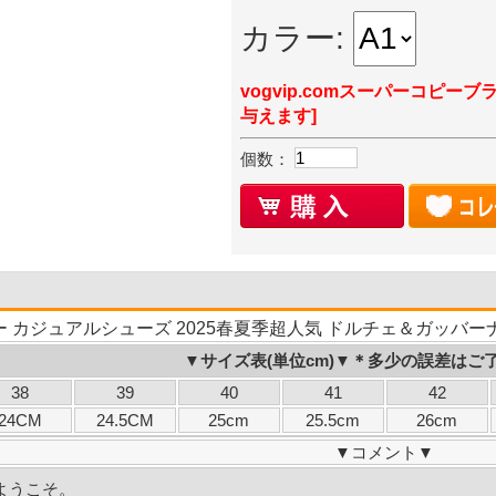
カラー:
vogvip.comスーパーコピーブ
与えます]
個数：
 カジュアルシューズ 2025春夏季超人気 ドルチェ＆ガッバーナ 偽
▼サイズ表(単位cm)▼＊多少の誤差はご
38
39
40
41
42
24CM
24.5CM
25cm
25.5cm
26cm
▼
コメント
▼
ようこそ。