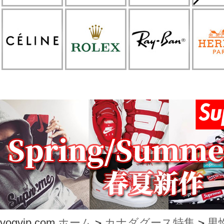
vogvip.com
ホーム
>
カナダグース特集
>
男