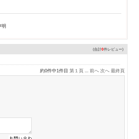
声明
(合計
0
件レビュー)
約0件中1件目
第１頁 ...
前へ
次へ
最終頁