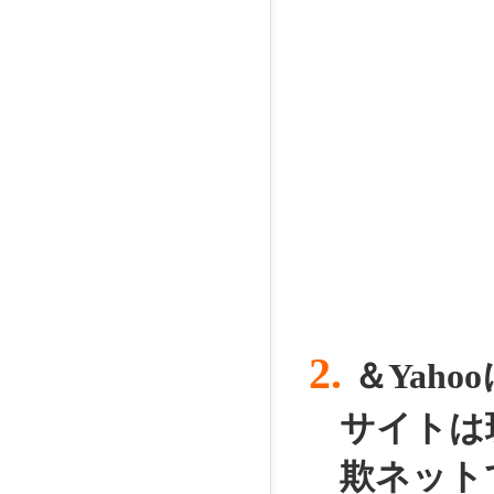
2.
＆Yah
サイト
は
欺ネット