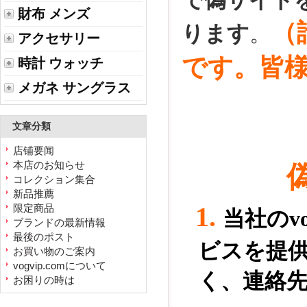
で偽サイト
財布 メンズ
（
ります
。
アクセサリー
です。皆
時計 ウォッチ
メガネ サングラス
文章分類
店铺要闻
本店のお知らせ
コレクション集合
新品推薦
1.
限定商品
当社の
ブランドの最新情報
最後のポスト
ビスを提
お買い物のご案内
vogvip.comについて
く、連絡
お困りの時は