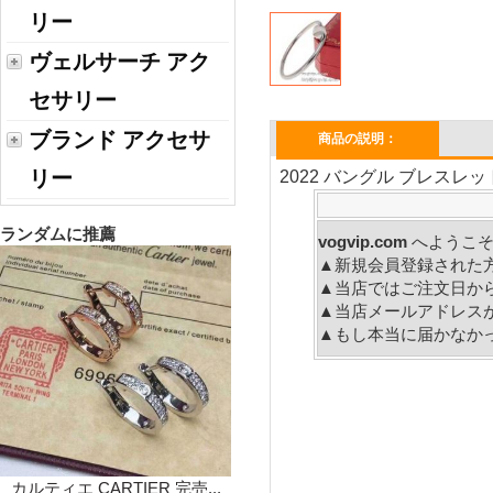
リー
ヴェルサーチ アク
セサリー
ブランド アクセサ
商品の説明：
リー
2022 バングル ブレスレッ
ランダムに推薦
vogvip.com
へ
▲新規会員登録された
▲当店ではご注文日か
▲当店メールアドレス
▲もし本当に届かなか
カルティエ CARTIER 完売...