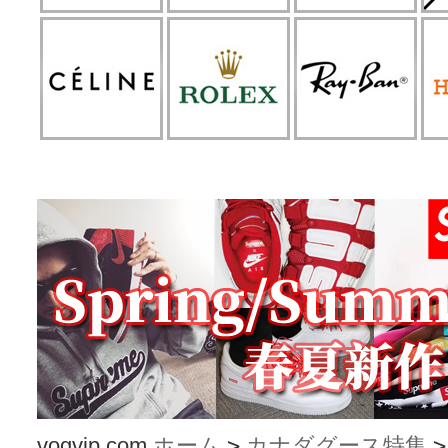
vogvip.com
ホーム
>
カナダグース特集
>