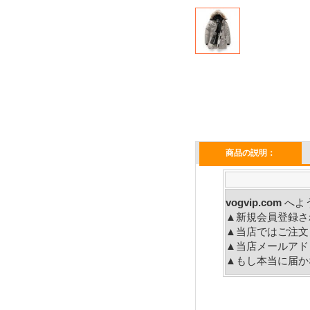
商品の説明：
vogvip.com
へ
▲新規会員登録さ
▲当店ではご注文
▲当店メールアド
▲もし本当に届か