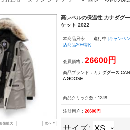
高レベルの保温性 カナダグース L
ケット 2022
本商品只今 進行中
[キャンペン
店商品20%割引
26600円
会員価格：
商品ブランド：
カナダグース CAN
A GOOSE
商品クリック数：
1348
注册用户：
26600円
サイズ: