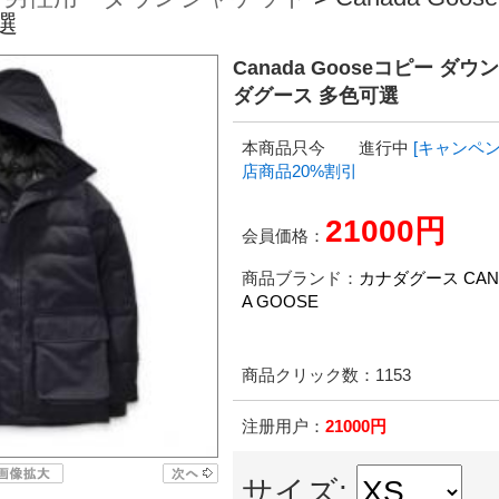
選
Canada Gooseコピー 
ダグース 多色可選
本商品只今 進行中
[キャンペン
店商品20%割引
21000円
会員価格：
商品ブランド：
カナダグース CAN
A GOOSE
商品クリック数：
1153
注册用户：
21000円
サイズ: