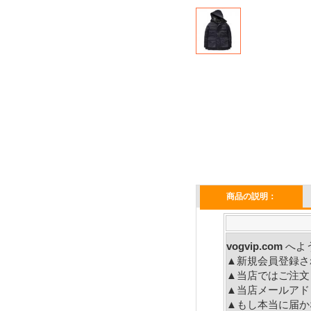
商品の説明：
vogvip.com
へ
▲新規会員登録さ
▲当店ではご注文
▲当店メールアド
▲もし本当に届か