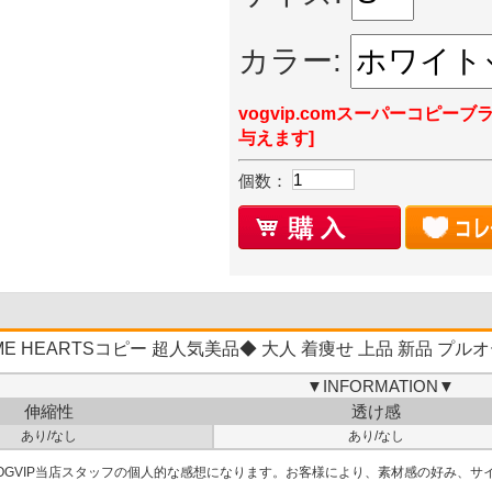
カラー:
vogvip.comスーパーコピーブ
与えます]
個数：
E HEARTSコピー 超人気美品◆ 大人 着痩せ 上品 新品 プル
▼INFORMATION▼
伸縮性
透け感
あり/なし
あり/なし
VOGVIP当店スタッフの個人的な感想になります。お客様により、素材感の好み、