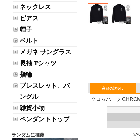
ネックレス
ピアス
帽子
ベルト
メガネ サングラス
長袖 Tシャツ
指輪
ブレスレット、バ
商品の説明：
ングル
クロムハーツ CHROM
雑貨小物
ペンダントトップ
ランダムに推薦
※