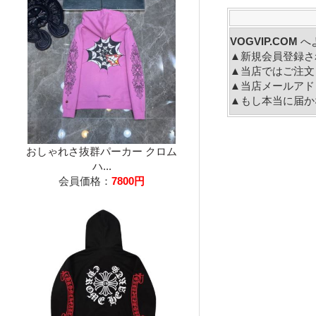
VOGVIP.COM
▲新規会員登録さ
▲当店ではご注文
▲当店メールアド
▲もし本当に届か
おしゃれさ抜群パーカー クロム
ハ...
会員価格：
7800円