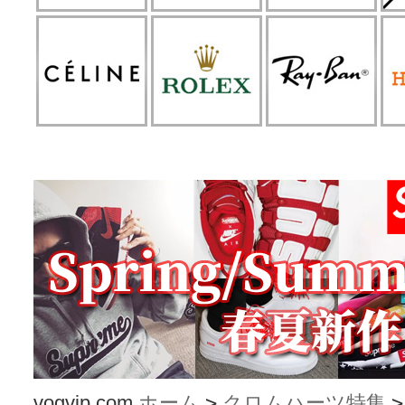
vogvip.com
ホーム
>
クロムハーツ特集
>