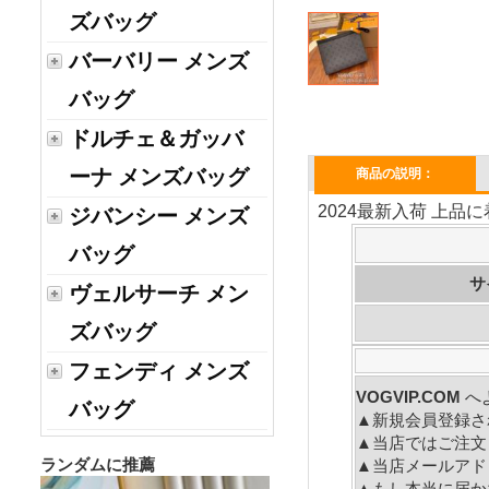
ズバッグ
バーバリー メンズ
バッグ
ドルチェ＆ガッバ
ーナ メンズバッグ
商品の説明：
2024最新入荷 上品に
ジバンシー メンズ
バッグ
サ
ヴェルサーチ メン
ズバッグ
フェンディ メンズ
VOGVIP.COM
バッグ
▲新規会員登録さ
▲当店ではご注文
ランダムに推薦
▲当店メールアド
▲もし本当に届か