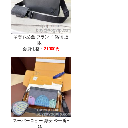
争奪戦必至 ブランド 偽物 通
販...
会員価格：
21000円
スーパーコピー 激安 今一番H
O...