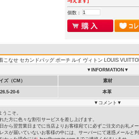
与えます]
個数：
着こなせ セカンドバッグ ポーチ ルイ ヴィトン LOUIS VUIT
▼INFORMATION▼
イズ（CM）
素材
26.5-20-6
本革
▼
コメント
▼
へようこそ。
れた方に色々な割引サービスを差し上げます。
日から翌営業日までに当店よりお客様宛てに必ずご注文のお礼メー
レスが届いていないお客様の中には、サーバーにて迷惑メールと判
なかった場合には
buy@vogvip.com
までご連絡くださいませ。