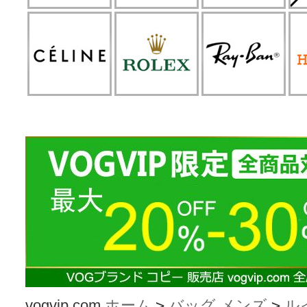
vogvip.com
ホーム
>
バッグ メンズ
>
ル