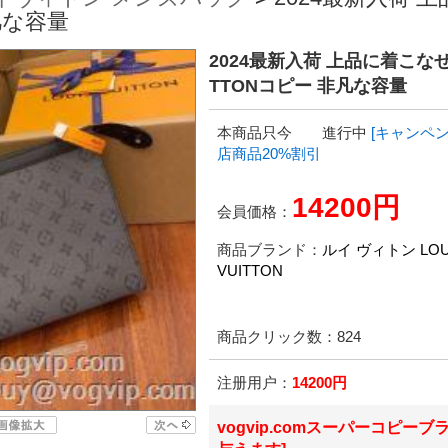
非凡な容量
2024最新入荷 上品に着こなせ 
TTONコピー 非凡な容量
本商品只今 進行中
[キャンペン
店商品20%割引
14200円
会員価格：
商品ブランド：
ルイ ヴィトン LOU
VUITTON
商品クリック数：
824
注册用户：
14200円
vogvip.comスーパーコピーブ