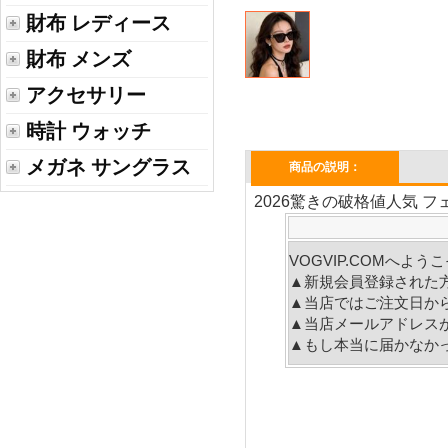
財布 レディース
財布 メンズ
アクセサリー
時計 ウォッチ
メガネ サングラス
商品の説明：
2026驚きの破格値人気 フェ
VOGVIP.COMへよ
▲新規会員登録された
▲当店ではご注文日か
▲当店メールアドレス
▲もし本当に届かなか