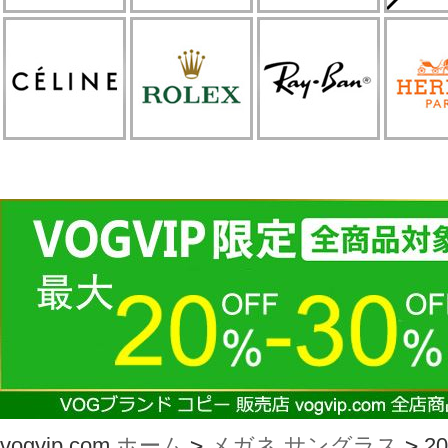
vogvip.com
ホーム
>
メガネ サングラス
>
2