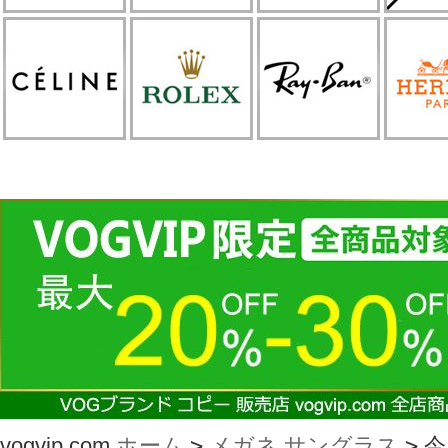
vogvip.com
ホーム
>
メガネ サングラス
>
今