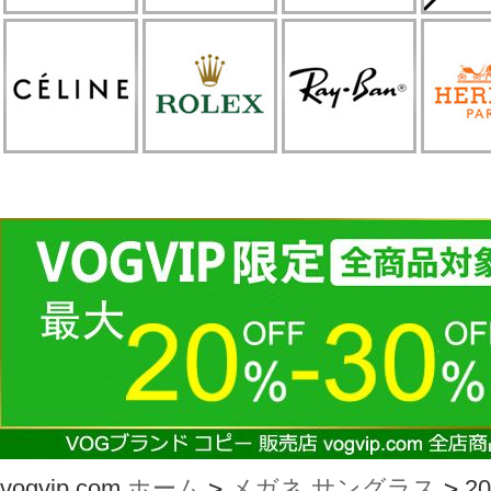
vogvip.com
ホーム
>
メガネ サングラス
>
2