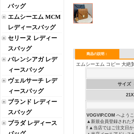
バッグ
エムシーエム MCM
レディースバッグ
セリーヌ レディー
スバッグ
商品の説明：
バレンシアガ レデ
エムシーエム コピー 大絶
ィースバッグ
ヴェルサーチ レデ
サイズ
ィースバッグ
21X
ブランド レディー
スバッグ
VOGVIP.COM
へよう
▲新規会員登録された
プラダ レディース
f ▲当店ではご注文
バッグ
▲当店メールアドレス