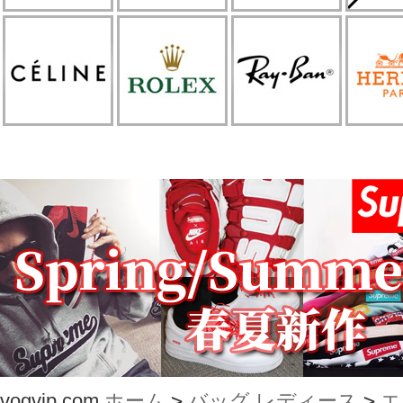
vogvip.com
ホーム
>
バッグ レディース
>
エ